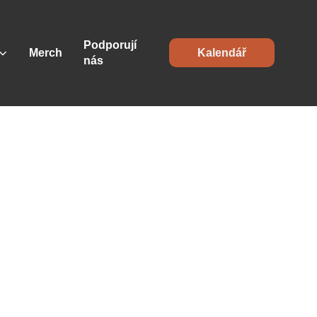
Podporují
Merch
Kalendář
nás