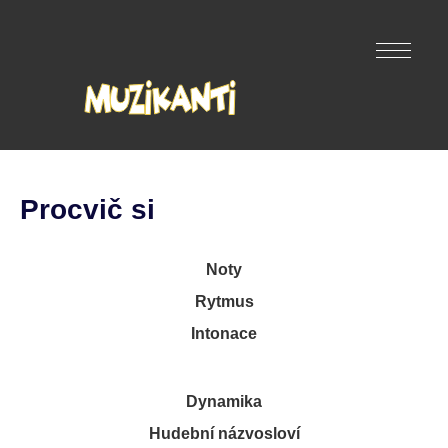
Procvič si
Noty
Rytmus
Intonace
Dynamika
Hudební názvosloví