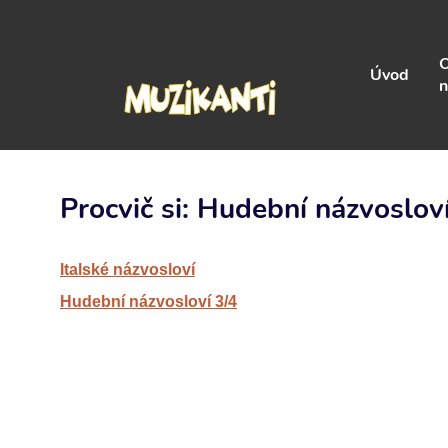
Úvod
n
Procvič si: Hudební názvoslov
Italské názvosloví
Hudební názvosloví 3/4