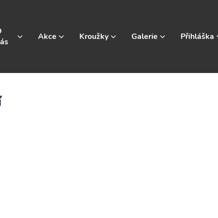
O
Akce
Kroužky
Galerie
Přihláška
ás
í